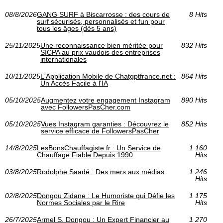
08/8/2026
GANG SURF à Biscarrosse : des cours de
8 Hits
surf sécurisés, personnalisés et fun pour
tous les âges (dès 5 ans)
25/11/2025
Une reconnaissance bien méritée pour
832 Hits
SICPA au prix vaudois des entreprises
internationales
10/11/2025
L'Application Mobile de Chatgptfrance.net :
864 Hits
Un Accès Facile à l'IA
05/10/2025
Augmentez votre engagement Instagram
890 Hits
avec FollowersPasCher.com
05/10/2025
Vues Instagram garanties : Découvrez le
852 Hits
service efficace de FollowersPasCher
14/8/2025
LesBonsChauffagiste.fr : Un Service de
1 160
Chauffage Fiable Depuis 1990
Hits
03/8/2025
Rodolphe Saadé : Des mers aux médias
1 246
Hits
02/8/2025
Dongou Zidane : Le Humoriste qui Défie les
1 175
Normes Sociales par le Rire
Hits
26/7/2025
Armel S. Dongou : Un Expert Financier au
1 270