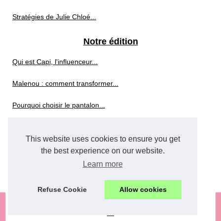
Stratégies de Julie Chloé...
Notre édition
Qui est Capi, l'influenceur...
Malenou : comment transformer...
Pourquoi choisir le pantalon...
Redaction
This website uses cookies to ensure you get
Comment l'IA Révolutionne le...
the best experience on our website.
Learn more
François Fleutiaux :...
Refuse Cookie
Allow cookies
© 2026
Juliechloe.com
Menu Structure
Cookies Policy
RSS
en