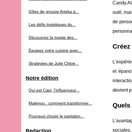
Candy.AI 
Gîtes de groupe Arteka à...
outil, ma
de person
Les défis logistiques du...
personnal
Découvrez la magie des...
Créez 
Équipez votre cuisine avec...
L'expérie
Stratégies de Julie Chloé...
et épano
Notre édition
interacti
devient p
Qui est Capi, l'influenceur...
Malenou : comment transformer...
Quels 
Pourquoi choisir le pantalon...
L'avantag
sociales,
Redaction