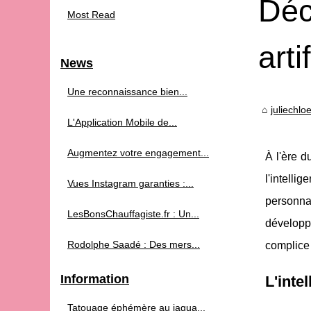
Déc
Most Read
arti
News
Une reconnaissance bien...
juliechlo
L'Application Mobile de...
Augmentez votre engagement...
À l'ère d
l'intelli
Vues Instagram garanties :...
personnal
LesBonsChauffagiste.fr : Un...
développé
Rodolphe Saadé : Des mers...
complice 
Information
L'inte
Tatouage éphémère au jagua...