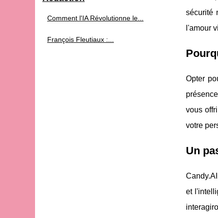
sécurité
Comment l'IA Révolutionne le...
l'amour vi
François Fleutiaux :...
Pourqu
Opter pou
présence
vous offr
votre per
Un pas
Candy.AI 
et l'inte
interagir