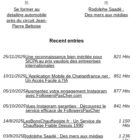
Se former au
Rodolphe Saadé :
detailing automobile
Des mers aux médias
près du circuit Jean-
Pierre Beltoise
Recent entries
25/11/2025
Une reconnaissance bien méritée pour
821 Hits
SICPA au prix vaudois des entreprises
internationales
10/11/2025
L'Application Mobile de Chatgptfrance.net :
851 Hits
Un Accès Facile à l'IA
05/10/2025
Augmentez votre engagement Instagram
877 Hits
avec FollowersPasCher.com
05/10/2025
Vues Instagram garanties : Découvrez le
841 Hits
service efficace de FollowersPasCher
14/8/2025
LesBonsChauffagiste.fr : Un Service de
1 150
Chauffage Fiable Depuis 1990
Hits
03/8/2025
Rodolphe Saadé : Des mers aux médias
1 236