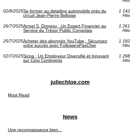
Hits
02/8/2025
Se former au detailing automobile près du
1 142
circuit Jean-Pierre Beltoise
Hits
26/7/2025
Armel S. Dongou : Un Expert Financier au
1 261
Service du Trésor Public Congolais
Hits
25/7/2025
Acheter des abonnés YouTube : Sécurisez
1 182
votre succès avec FollowersPasCher
Hits
02/7/2025
Sicpa : Un Employeur Diversifié et Innovant
1 298
sur Cinq Continents
Hits
juliechloe.com
Most Read
News
Une reconnaissance bien...