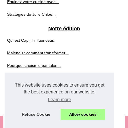
Équipez votre cuisine avec...
Stratégies de Julie Chloé...
Notre édition
Qui est Capi, l'influenceur...
Malenou : comment transformer...
Pourquoi choisir le pantalon...
Redaction
This website uses cookies to ensure you get
Comment l'IA Révolutionne le...
the best experience on our website.
Learn more
François Fleutiaux :...
Refuse Cookie
Allow cookies
© 2026
Juliechloe.com
Menu Structure
Cookies Policy
RSS
en